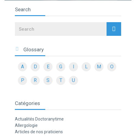
Search
Search
Glossary
A
D
E
G
I
L
M
O
P
R
S
T
U
Catégories
Actualités Doctoranytime
Allergologie
Articles de nos praticiens