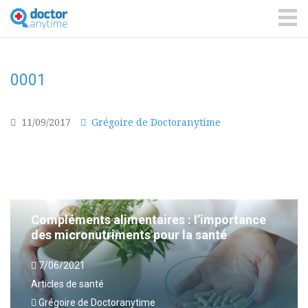
DoctorAnyTime
You
are
ME
in
good
hands!
0001
11/09/2017
Grégoire de Doctoranytime
Compléments alimentaires : l’importance
des micronutriments pour la santé
7/06/2021
Articles de santé
Grégoire de Doctoranytime