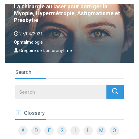
La chirurgie au laser pour corriger la
Myopie, Hypermétropie, Astigmatisme et
Presbytie
27/04/2021
Ophtalmologie
Grégoire de Doctoranytime
Search
Search
Glossary
A
D
E
G
I
L
M
O