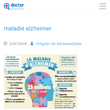
DoctorAnyTime
You
are
ME
in
good
hands!
maladie alzheimer
21/07/2018
Grégoire de Doctoranytime