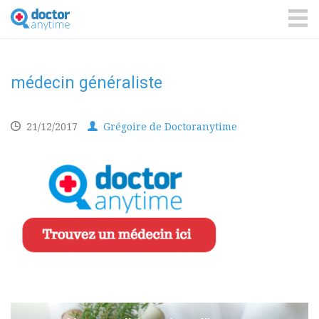
DoctorAnyTime
You
are
ME
in
good
hands!
médecin généraliste
21/12/2017
Grégoire de Doctoranytime