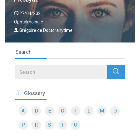
27/04/2021
Ophtalmologie
Grégoire de Doctoranytime
Search
Search
Glossary
A
D
E
G
I
L
M
O
P
R
S
T
U