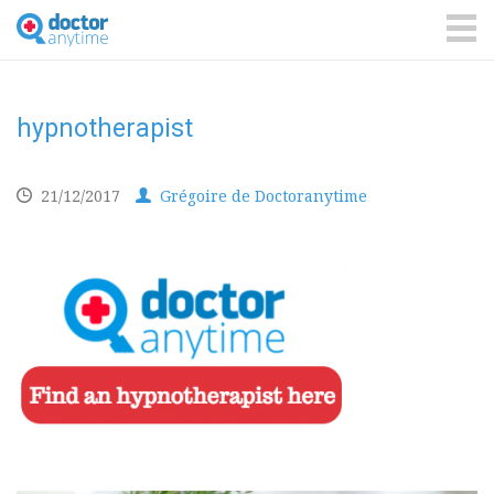
DoctorAnyTime
You
are
ME
in
good
hands!
hypnotherapist
21/12/2017
Grégoire de Doctoranytime