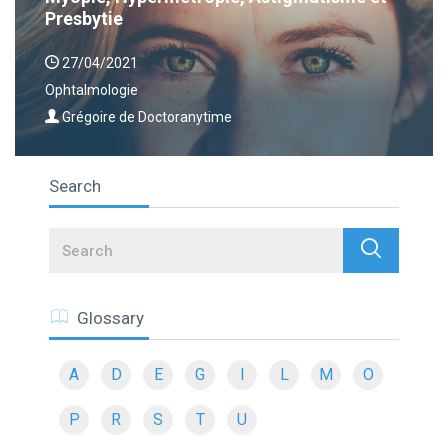
Presbytie
27/04/2021
Ophtalmologie
Grégoire de Doctoranytime
Search
Search
Glossary
A
D
E
G
I
L
M
O
P
R
S
T
U