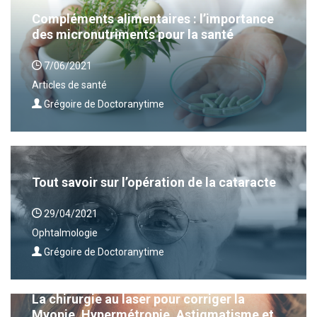
Compléments alimentaires : l’importance
des micronutriments pour la santé
7/06/2021
Articles de santé
Grégoire de Doctoranytime
Tout savoir sur l’opération de la cataracte
29/04/2021
Ophtalmologie
Grégoire de Doctoranytime
La chirurgie au laser pour corriger la
Myopie, Hypermétropie, Astigmatisme et