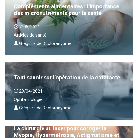
Compléments alimentaires : l’importance
des micronutriments pour la santé
7/06/2021
Articles de santé
Grégoire de Doctoranytime
Tout savoir sur l’opération de la cataracte
29/04/2021
Ophtalmologie
Grégoire de Doctoranytime
La chirurgie au laser pour corriger la
Myopie, Hypermétropie, Astigmatisme et