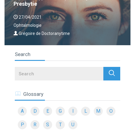
Presbytie
27/04/2021
Ophtalmologie
Grégoire de Doctoranytime
Search
Search
Glossary
A
D
E
G
I
L
M
O
P
R
S
T
U