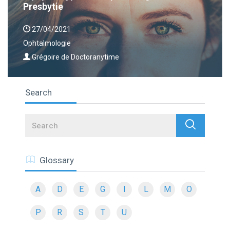
Presbytie
27/04/2021
Ophtalmologie
Grégoire de Doctoranytime
Search
Search
Glossary
A
D
E
G
I
L
M
O
P
R
S
T
U