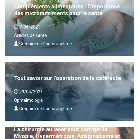
Compléments alimentaires : l’importance
des micronutriments pour la santé
7/06/2021
Articles de santé
Grégoire de Doctoranytime
Tout savoir sur l’opération de la cataracte
29/04/2021
Ophtalmologie
Grégoire de Doctoranytime
La chirurgie au laser pour corriger la
Myopie, Hypermétropie, Astigmatisme et