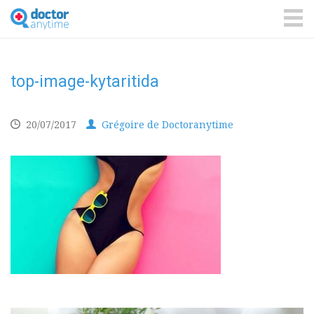
DoctorAnyTime
You
are
ME
in
good
hands!
top-image-kytaritida
20/07/2017
Grégoire de Doctoranytime