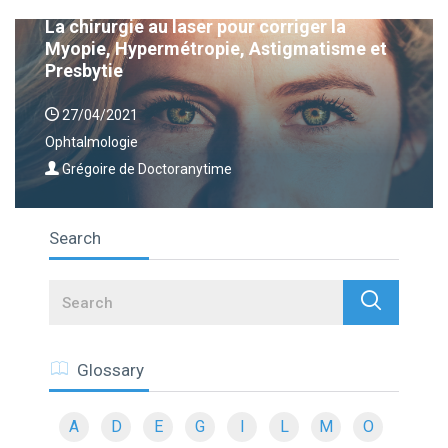
La chirurgie au laser pour corriger la
Myopie, Hypermétropie, Astigmatisme et
Presbytie
27/04/2021
Ophtalmologie
Grégoire de Doctoranytime
Search
Search
Glossary
A
D
E
G
I
L
M
O