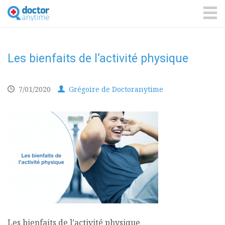
DoctorAnyTime
You
are
ME
in
good
hands!
Les bienfaits de l’activité physique
7/01/2020
Grégoire de Doctoranytime
Les bienfaits de l’activité physique