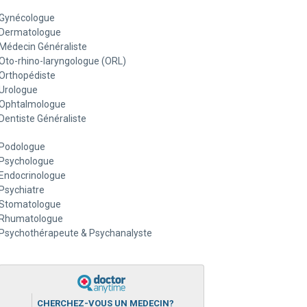
Gynécologue
Dermatologue
Médecin Généraliste
Oto-rhino-laryngologue (ORL)
Orthopédiste
Urologue
Ophtalmologue
Dentiste Généraliste
Podologue
Psychologue
Endocrinologue
Psychiatre
Stomatologue
Rhumatologue
Psychothérapeute & Psychanalyste
CHERCHEZ-VOUS UN MEDECIN?