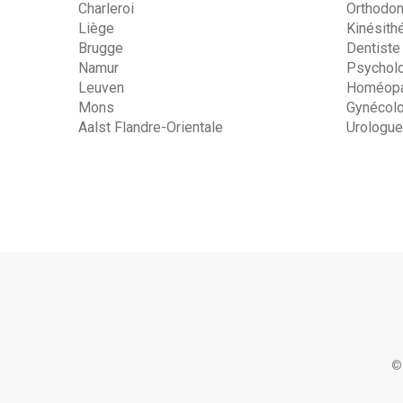
Charleroi
Orthodon
Liège
Kinésith
Brugge
Dentiste
Namur
Psychol
Leuven
Homéopa
Mons
Gynécol
Aalst Flandre-Orientale
Urologue
©