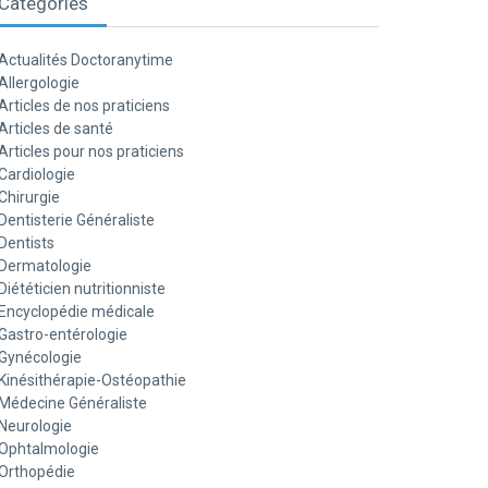
Catégories
Actualités Doctoranytime
Allergologie
Articles de nos praticiens
Articles de santé
Articles pour nos praticiens
Cardiologie
Chirurgie
Dentisterie Généraliste
Dentists
Dermatologie
Diététicien nutritionniste
Encyclopédie médicale
Gastro-entérologie
Gynécologie
Kinésithérapie-Ostéopathie
Médecine Généraliste
Neurologie
Ophtalmologie
Orthopédie