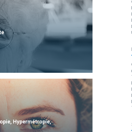
te
Myopie, Hypermétropie,