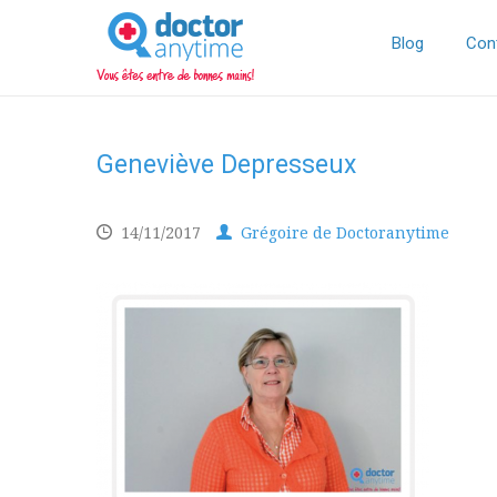
DoctorAnyTime
You
are
Blog
Con
in
good
hands!
Geneviève Depresseux
14/11/2017
Grégoire de Doctoranytime