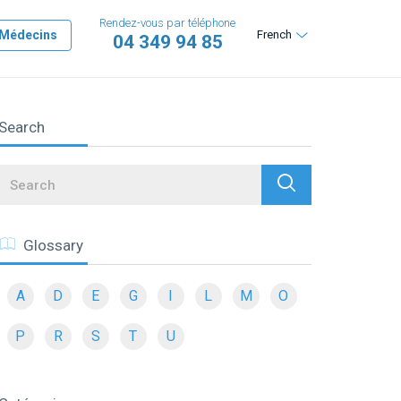
Rendez-vous par téléphone
Médecins
French
04 349 94 85
Search
Search
Glossary
A
D
E
G
I
L
M
O
P
R
S
T
U