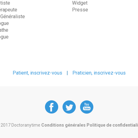
tiste
Widget
érapeute
Presse
 Généraliste
ogue
the
ogue
Patient, inscrivez-vous
|
Praticien, inscrivez-vous
DoctorAnyTime
DoctorAnyT
DoctorAn
at
at
at
 2017 Doctoranytime
Conditions générales
Politique de confidential