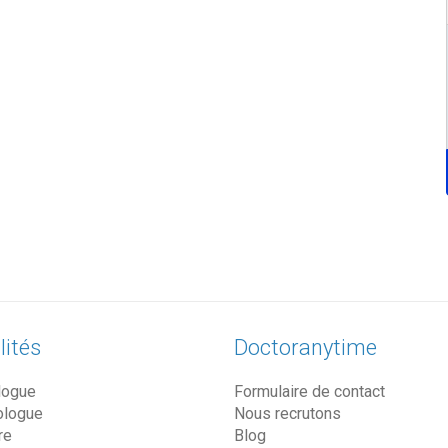
lités
Doctoranytime
logue
Formulaire de contact
ologue
Nous recrutons
re
Blog