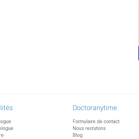
lités
Doctoranytime
logue
Formulaire de contact
ologue
Nous recrutons
re
Blog