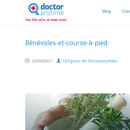
DoctorAnyTime
You
are
Blog
Con
in
good
hands!
Bénévoles-et-course-à-pied-
12/04/2017
Grégoire de Doctoranytime