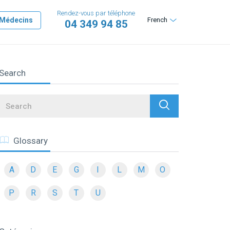
Rendez-vous par téléphone
Médecins
French
04 349 94 85
Search
Search
Glossary
A
D
E
G
I
L
M
O
P
R
S
T
U