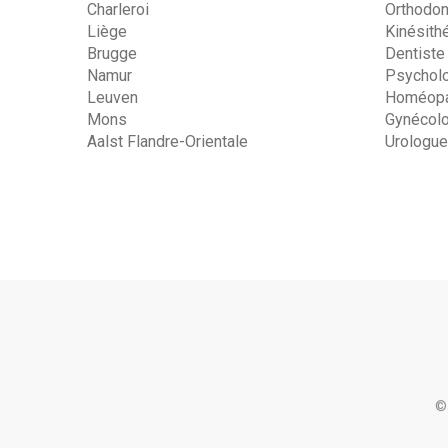
Charleroi
Orthodon
Liège
Kinésith
Brugge
Dentiste
Namur
Psychol
Leuven
Homéopa
Mons
Gynécol
Aalst Flandre-Orientale
Urologue
©