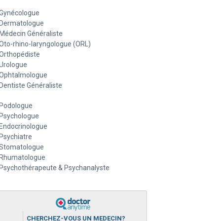
Gynécologue
Dermatologue
Médecin Généraliste
Oto-rhino-laryngologue (ORL)
Orthopédiste
Urologue
Ophtalmologue
Dentiste Généraliste
Podologue
Psychologue
Endocrinologue
Psychiatre
Stomatologue
Rhumatologue
Psychothérapeute & Psychanalyste
CHERCHEZ-VOUS UN MEDECIN?