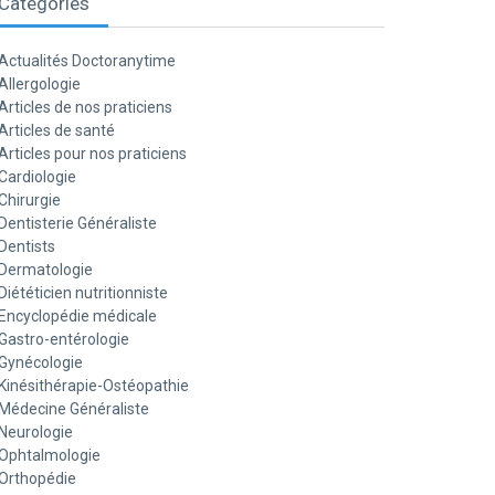
Catégories
Actualités Doctoranytime
Allergologie
Articles de nos praticiens
Articles de santé
Articles pour nos praticiens
Cardiologie
Chirurgie
Dentisterie Généraliste
Dentists
Dermatologie
Diététicien nutritionniste
Encyclopédie médicale
Gastro-entérologie
Gynécologie
Kinésithérapie-Ostéopathie
Médecine Généraliste
Neurologie
Ophtalmologie
Orthopédie