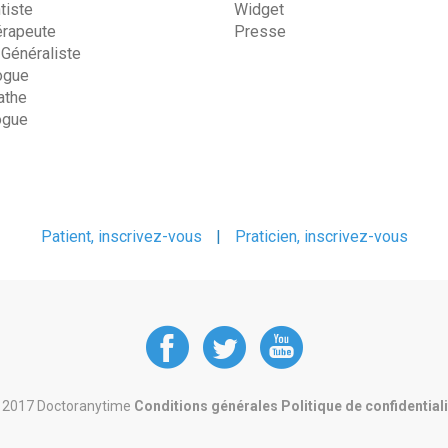
tiste
Widget
érapeute
Presse
 Généraliste
ogue
the
ogue
Patient, inscrivez-vous
|
Praticien, inscrivez-vous
DoctorAnyTime
DoctorAnyT
DoctorAn
at
at
at
 2017 Doctoranytime
Conditions générales
Politique de confidential