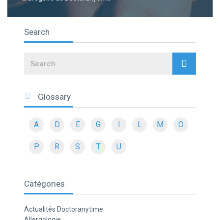
Search
Search
Glossary
A
D
E
G
I
L
M
O
P
R
S
T
U
Catégories
Actualités Doctoranytime
Allergologie