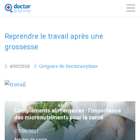
DoctorAnyTime
You
are
ME
in
good
hands!
Reprendre le travail après une
grossesse
4/09/2018
Grégoire de Doctoranytime
Compléments alimentaires : l’importance
des micronutriments pour la santé
7/06/2021
Articles de santé