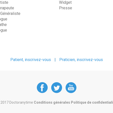
tiste
Widget
érapeute
Presse
 Généraliste
ogue
the
ogue
Patient, inscrivez-vous
|
Praticien, inscrivez-vous
DoctorAnyTime
DoctorAnyT
DoctorAn
at
at
at
 2017 Doctoranytime
Conditions générales
Politique de confidential