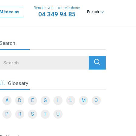
Rendez-vous par téléphone
Médecins
French
04 349 94 85
Search
Search
Glossary
A
D
E
G
I
L
M
O
P
R
S
T
U