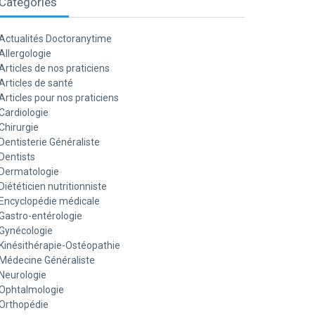
Catégories
Actualités Doctoranytime
Allergologie
Articles de nos praticiens
Articles de santé
Articles pour nos praticiens
Cardiologie
Chirurgie
Dentisterie Généraliste
Dentists
Dermatologie
Diététicien nutritionniste
Encyclopédie médicale
Gastro-entérologie
Gynécologie
Kinésithérapie-Ostéopathie
Médecine Généraliste
Neurologie
Ophtalmologie
Orthopédie