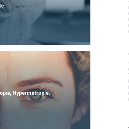
te
Myopie, Hypermétropie,