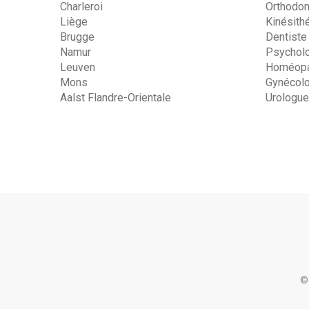
Charleroi
Orthodon
Liège
Kinésith
Brugge
Dentiste
Namur
Psychol
Leuven
Homéopa
Mons
Gynécol
Aalst Flandre-Orientale
Urologue
©