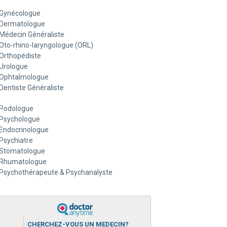
Gynécologue
Dermatologue
Médecin Généraliste
Oto-rhino-laryngologue (ORL)
Orthopédiste
Urologue
Ophtalmologue
Dentiste Généraliste
Podologue
Psychologue
Endocrinologue
Psychiatre
Stomatologue
Rhumatologue
Psychothérapeute & Psychanalyste
CHERCHEZ-VOUS UN MEDECIN?