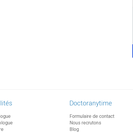
lités
Doctoranytime
logue
Formulaire de contact
ologue
Nous recrutons
re
Blog