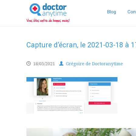
DoctorAnyTime
You
are
Blog
Con
in
good
hands!
Capture d’écran, le 2021-03-18 à 
18/03/2021
Grégoire de Doctoranytime