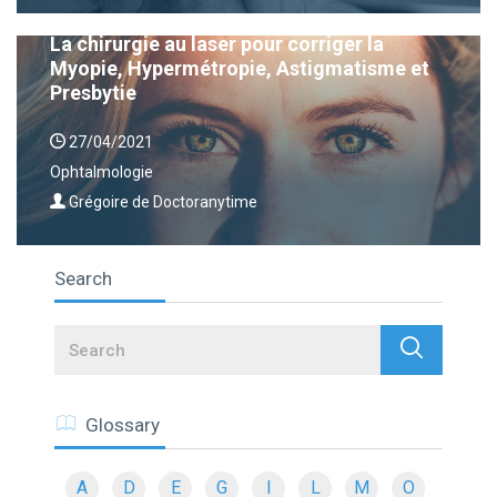
La chirurgie au laser pour corriger la
Myopie, Hypermétropie, Astigmatisme et
Presbytie
27/04/2021
Ophtalmologie
Grégoire de Doctoranytime
Search
Search
Glossary
A
D
E
G
I
L
M
O