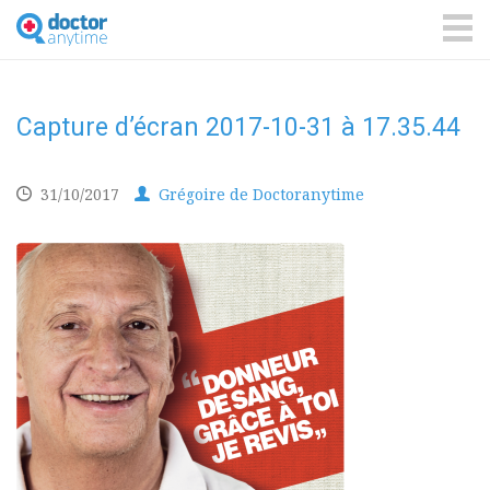
DoctorAnyTime
You
are
ME
in
good
hands!
Capture d’écran 2017-10-31 à 17.35.44
31/10/2017
Grégoire de Doctoranytime