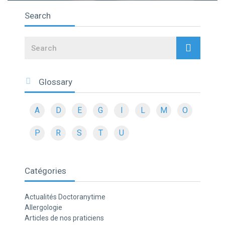
Search
Search
Glossary
A
D
E
G
I
L
M
O
P
R
S
T
U
Catégories
Actualités Doctoranytime
Allergologie
Articles de nos praticiens