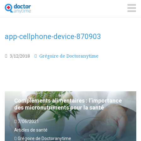
DoctorAnyTime
You
are
ME
in
good
hands!
app-cellphone-device-870903
3/12/2018
Grégoire de Doctoranytime
Compléments alimentaires : l’importance
des micronutriments pour la santé
7/06/2021
Articles de santé
Grégoire de Doctoranytime