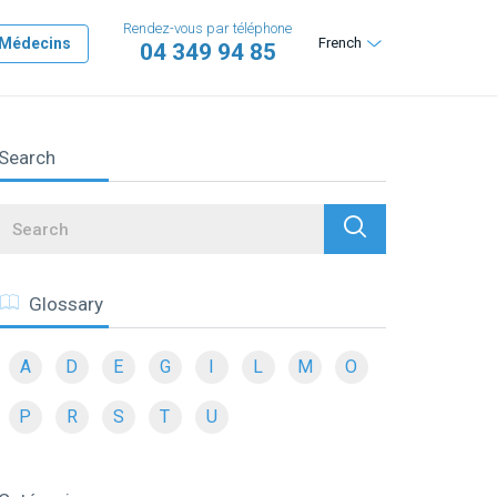
Rendez-vous par téléphone
Médecins
French
04 349 94 85
Search
Search
Glossary
A
D
E
G
I
L
M
O
P
R
S
T
U