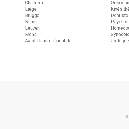
Charleroi
Orthodon
Liège
Kinésith
Brugge
Dentiste
Namur
Psychol
Leuven
Homéopa
Mons
Gynécol
Aalst Flandre-Orientale
Urologue
©