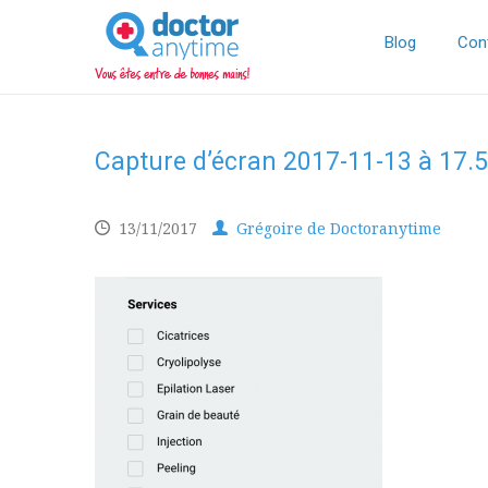
DoctorAnyTime
You
are
Blog
Con
in
good
hands!
Capture d’écran 2017-11-13 à 17.
13/11/2017
Grégoire de Doctoranytime