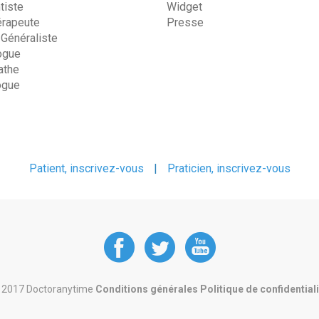
tiste
Widget
érapeute
Presse
 Généraliste
ogue
the
ogue
Patient, inscrivez-vous
|
Praticien, inscrivez-vous
DoctorAnyTime
DoctorAnyT
DoctorAn
at
at
at
 2017 Doctoranytime
Conditions générales
Politique de confidential