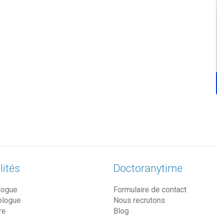
lités
Doctoranytime
logue
Formulaire de contact
ologue
Nous recrutons
re
Blog