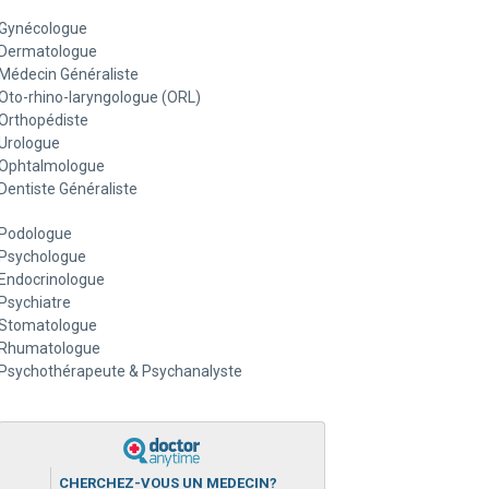
Gynécologue
Dermatologue
Médecin Généraliste
Oto-rhino-laryngologue (ORL)
Orthopédiste
Urologue
Ophtalmologue
Dentiste Généraliste
Podologue
Psychologue
Endocrinologue
Psychiatre
Stomatologue
Rhumatologue
Psychothérapeute & Psychanalyste
CHERCHEZ-VOUS UN MEDECIN?