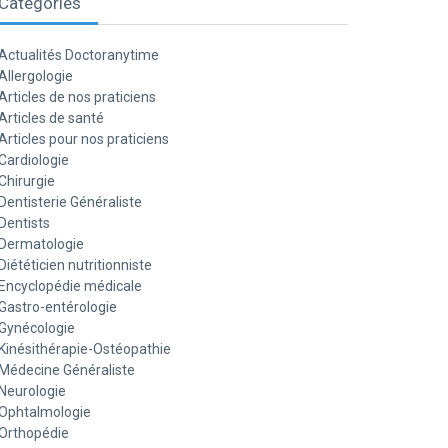
Catégories
Actualités Doctoranytime
Allergologie
Articles de nos praticiens
Articles de santé
Articles pour nos praticiens
Cardiologie
Chirurgie
Dentisterie Généraliste
Dentists
Dermatologie
Diététicien nutritionniste
Encyclopédie médicale
Gastro-entérologie
Gynécologie
Kinésithérapie-Ostéopathie
Médecine Généraliste
Neurologie
Ophtalmologie
Orthopédie