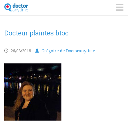
DoctorAnyTime
You
are
ME
in
good
hands!
Docteur plaintes btoc
26/03/2018
Grégoire de Doctoranytime