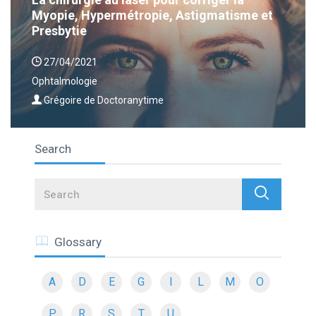
Myopie, Hypermétropie, Astigmatisme et
Presbytie
27/04/2021
Ophtalmologie
Grégoire de Doctoranytime
Search
Search
Glossary
A
D
E
G
I
L
M
O
P
R
S
T
U