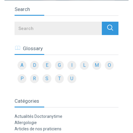
Search
Search
Glossary
A
D
E
G
I
L
M
O
P
R
S
T
U
Catégories
Actualités Doctoranytime
Allergologie
Articles de nos praticiens