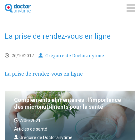
DoctorAnyTime
You
are
ME
in
good
hands!
La prise de rendez-vous en ligne
26/10/2017
Grégoire de Doctoranytime
La prise de rendez-vous en ligne
Compléments alimentaires : l’importance
des micronutriments pour la santé
7/06/2021
Articles de santé
Grégoire de Doctoranytime