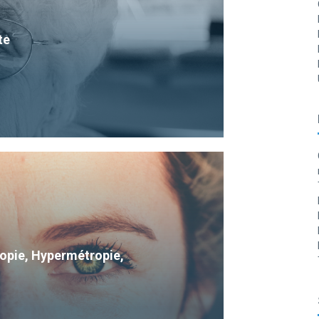
te
Myopie, Hypermétropie,