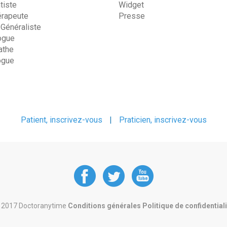
tiste
Widget
érapeute
Presse
 Généraliste
ogue
the
ogue
Patient, inscrivez-vous
|
Praticien, inscrivez-vous
DoctorAnyTime
DoctorAnyT
DoctorAn
at
at
at
 2017 Doctoranytime
Conditions générales
Politique de confidential