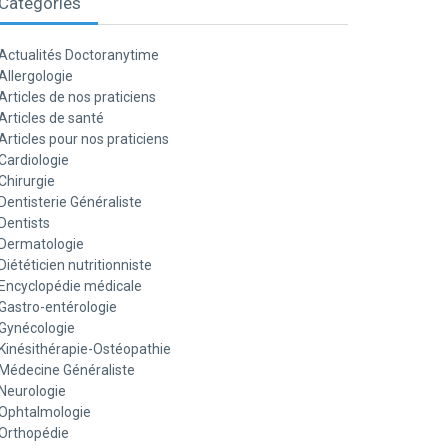
Catégories
Actualités Doctoranytime
Allergologie
Articles de nos praticiens
Articles de santé
Articles pour nos praticiens
Cardiologie
Chirurgie
Dentisterie Généraliste
Dentists
Dermatologie
Diététicien nutritionniste
Encyclopédie médicale
Gastro-entérologie
Gynécologie
Kinésithérapie-Ostéopathie
Médecine Généraliste
Neurologie
Ophtalmologie
Orthopédie