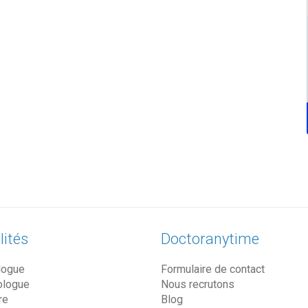
lités
Doctoranytime
logue
Formulaire de contact
ologue
Nous recrutons
re
Blog