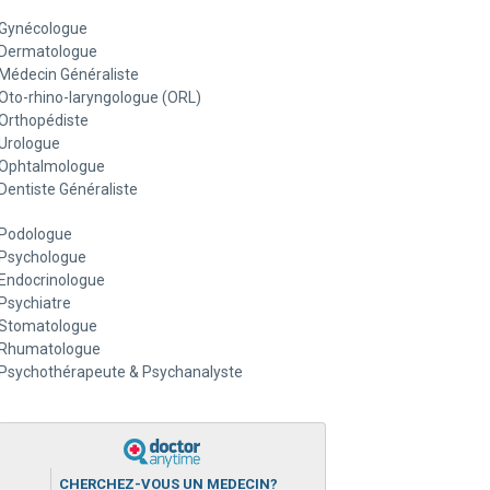
Gynécologue
Dermatologue
Médecin Généraliste
Oto-rhino-laryngologue (ORL)
Orthopédiste
Urologue
Ophtalmologue
Dentiste Généraliste
Podologue
Psychologue
Endocrinologue
Psychiatre
Stomatologue
Rhumatologue
Psychothérapeute & Psychanalyste
CHERCHEZ-VOUS UN MEDECIN?