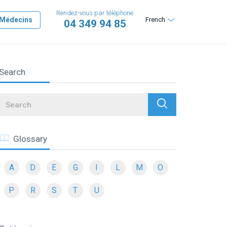
Rendez-vous par téléphone
Médecins
French
04 349 94 85
Search
Search
Glossary
A
D
E
G
I
L
M
O
P
R
S
T
U