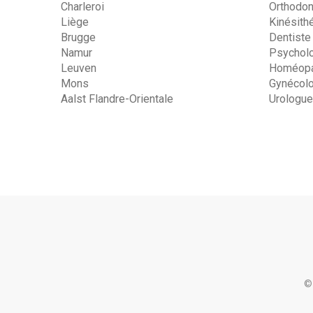
Charleroi
Orthodon
Liège
Kinésith
Brugge
Dentiste
Namur
Psychol
Leuven
Homéopa
Mons
Gynécol
Aalst Flandre-Orientale
Urologue
©