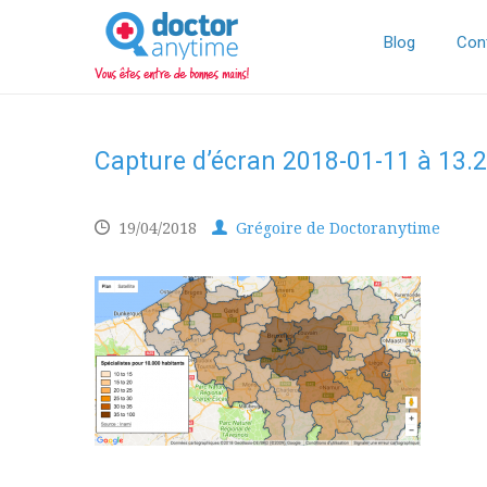
DoctorAnyTime
You
are
Blog
Con
in
good
hands!
Capture d’écran 2018-01-11 à 13.
19/04/2018
Grégoire de Doctoranytime