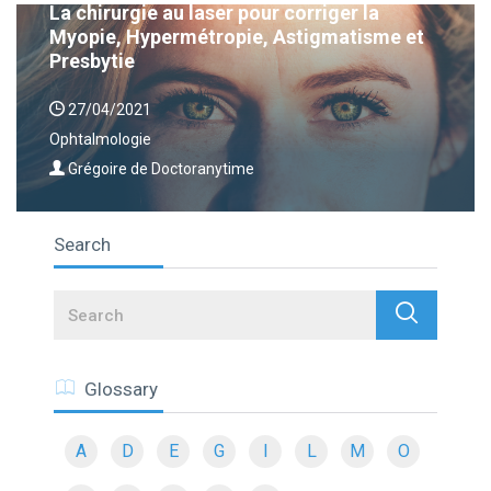
La chirurgie au laser pour corriger la
Myopie, Hypermétropie, Astigmatisme et
Presbytie
27/04/2021
Ophtalmologie
Grégoire de Doctoranytime
Search
Search
Glossary
A
D
E
G
I
L
M
O