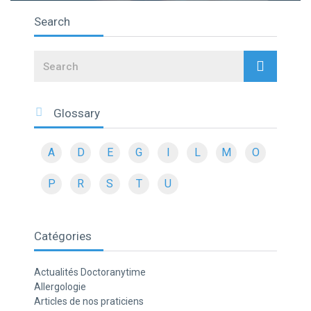
Search
Search
Glossary
A
D
E
G
I
L
M
O
P
R
S
T
U
Catégories
Actualités Doctoranytime
Allergologie
Articles de nos praticiens