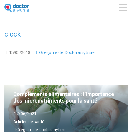
DoctorAnyTime
You
are
ME
in
good
hands!
clock
13/03/2018
Grégoire de Doctoranytime
Compléments alimentaires : l’importance
des micronutriments pour la santé
7/06/2021
Articles de santé
Grégoire de Doctoranytime