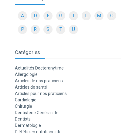
A
D
E
G
I
L
M
O
P
R
S
T
U
Catégories
Actualités Doctoranytime
Allergologie
Articles de nos praticiens
Articles de santé
Articles pour nos praticiens
Cardiologie
Chirurgie
Dentisterie Généraliste
Dentists
Dermatologie
Diététicien nutritionniste