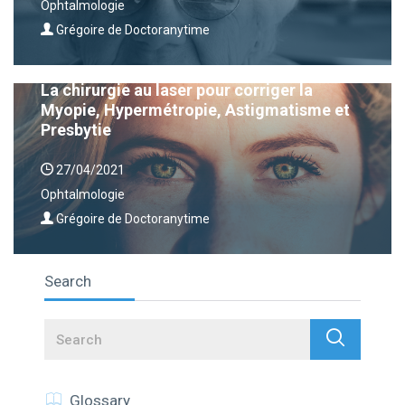
Ophtalmologie
Grégoire de Doctoranytime
La chirurgie au laser pour corriger la
Myopie, Hypermétropie, Astigmatisme et
Presbytie
27/04/2021
Ophtalmologie
Grégoire de Doctoranytime
Search
Search
Glossary