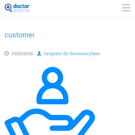
DoctorAnyTime
You
are
ME
in
good
hands!
customer
13/03/2018
Grégoire de Doctoranytime