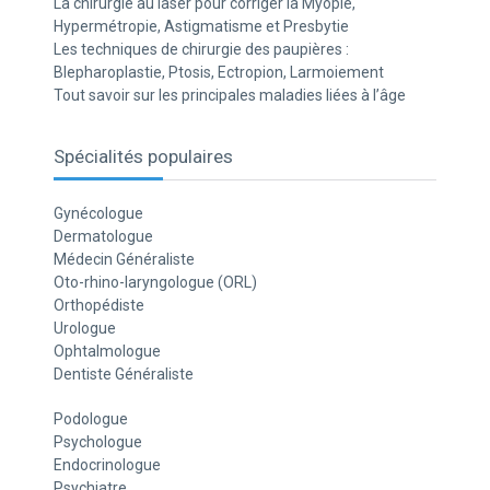
La chirurgie au laser pour corriger la Myopie,
Hypermétropie, Astigmatisme et Presbytie
Les techniques de chirurgie des paupières :
Blepharoplastie, Ptosis, Ectropion, Larmoiement
Tout savoir sur les principales maladies liées à l’âge
Spécialités populaires
Gynécologue
Dermatologue
Médecin Généraliste
Oto-rhino-laryngologue (ORL)
Orthopédiste
Urologue
Ophtalmologue
Dentiste Généraliste
Podologue
Psychologue
Endocrinologue
Psychiatre