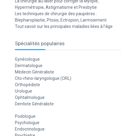
La chirurgie au laser pour corriger la Myopie,
Hypermétropie, Astigmatisme et Presbytie
Les techniques de chirurgie des paupières :
Blepharoplastie, Ptosis, Ectropion, Larmoiement
Tout savoir sur les principales maladies liées à l’âge
Spécialités populaires
Gynécologue
Dermatologue
Médecin Généraliste
Oto-rhino-laryngologue (ORL)
Orthopédiste
Urologue
Ophtalmologue
Dentiste Généraliste
Podologue
Psychologue
Endocrinologue
Psychiatre