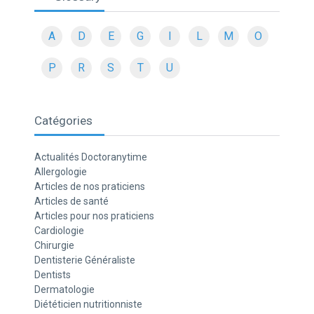
A
D
E
G
I
L
M
O
P
R
S
T
U
Catégories
Actualités Doctoranytime
Allergologie
Articles de nos praticiens
Articles de santé
Articles pour nos praticiens
Cardiologie
Chirurgie
Dentisterie Généraliste
Dentists
Dermatologie
Diététicien nutritionniste