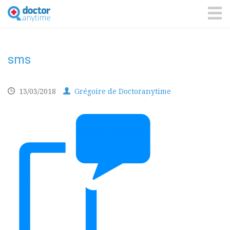
DoctorAnyTime
You
are
ME
in
good
hands!
sms
13/03/2018
Grégoire de Doctoranytime