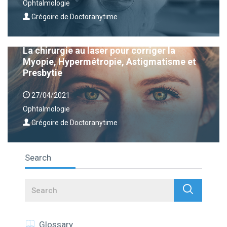
Ophtalmologie
Grégoire de Doctoranytime
La chirurgie au laser pour corriger la
Myopie, Hypermétropie, Astigmatisme et
Presbytie
27/04/2021
Ophtalmologie
Grégoire de Doctoranytime
Search
Search
Glossary