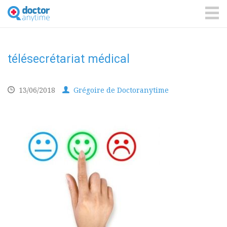
DoctorAnyTime
You
are
ME
in
good
hands!
télésecrétariat médical
13/06/2018
Grégoire de Doctoranytime