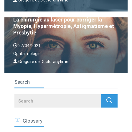
Grégoire de Doctoranytime
La chirurgie au laser pour corriger la
Myopie, Hypermétropie, Astigmatisme et
Presbytie
27/04/2021
Ophtalmologie
Grégoire de Doctoranytime
Search
Search
Glossary