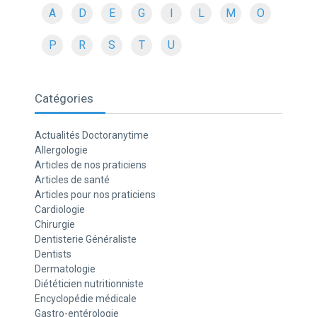
A
D
E
G
I
L
M
O
P
R
S
T
U
Catégories
Actualités Doctoranytime
Allergologie
Articles de nos praticiens
Articles de santé
Articles pour nos praticiens
Cardiologie
Chirurgie
Dentisterie Généraliste
Dentists
Dermatologie
Diététicien nutritionniste
Encyclopédie médicale
Gastro-entérologie