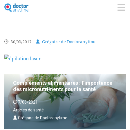
DoctorAnyTime
You
are
ME
in
good
hands!
30/03/2017
Grégoire de Doctoranytime
Compléments alimentaires : l’importance
des micronutriments pour la santé
7/06/2021
Articles de santé
Grégoire de Doctoranytime