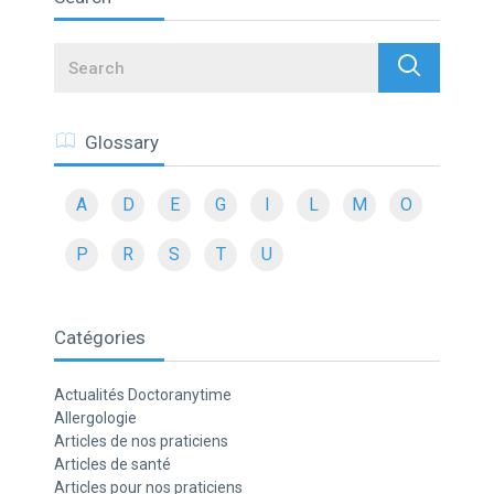
Search
Glossary
A
D
E
G
I
L
M
O
P
R
S
T
U
Catégories
Actualités Doctoranytime
Allergologie
Articles de nos praticiens
Articles de santé
Articles pour nos praticiens