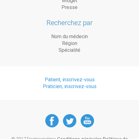
Widget
Presse
Recherchez par
Nom du médecin
Région
Spécialité
Patient, inscrivez-vous
Praticien, inscrivez-vous
DoctorAnyTime
DoctorAnyT
DoctorAn
at
at
at
© 2017 Doctoranytime
Conditions générales
Politique de