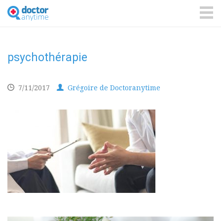
DoctorAnyTime
You
are
ME
in
good
hands!
psychothérapie
7/11/2017
Grégoire de Doctoranytime