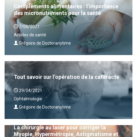
Compléments alimentaires : l’importance
des micronutriments pour la santé
7/06/2021
Articles de santé
Grégoire de Doctoranytime
Tout savoir sur l’opération de la cataracte
29/04/2021
Ophtalmologie
Grégoire de Doctoranytime
La chirurgie au laser pour corriger la
Myopie, Hypermétropie, Astigmatisme et