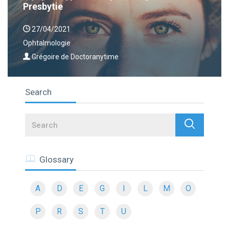
Presbytie
27/04/2021
Ophtalmologie
Grégoire de Doctoranytime
Search
Search
Glossary
A
D
E
G
I
L
M
O
P
R
S
T
U