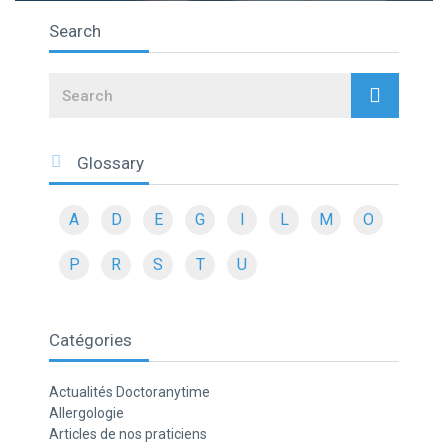
Search
Search
Glossary
A
D
E
G
I
L
M
O
P
R
S
T
U
Catégories
Actualités Doctoranytime
Allergologie
Articles de nos praticiens