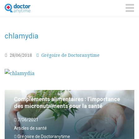
DoctorAnyTime
You
are
ME
in
good
hands!
chlamydia
28/06/2018
Grégoire de Doctoranytime
Compléments alimentaires : l’importance
des micronutriments pour la santé
7/06/2021
Articles de santé
Grégoire de Doctoranytime