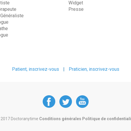
tiste
Widget
érapeute
Presse
 Généraliste
ogue
the
ogue
Patient, inscrivez-vous
|
Praticien, inscrivez-vous
DoctorAnyTime
DoctorAnyT
DoctorAn
at
at
at
 2017 Doctoranytime
Conditions générales
Politique de confidential