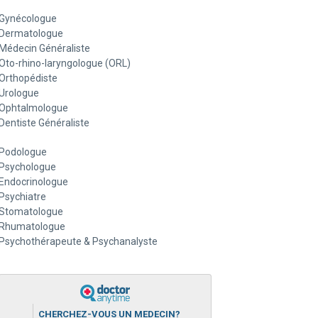
Gynécologue
Dermatologue
Médecin Généraliste
Oto-rhino-laryngologue (ORL)
Orthopédiste
Urologue
Ophtalmologue
Dentiste Généraliste
Podologue
Psychologue
Endocrinologue
Psychiatre
Stomatologue
Rhumatologue
Psychothérapeute & Psychanalyste
CHERCHEZ-VOUS UN MEDECIN?