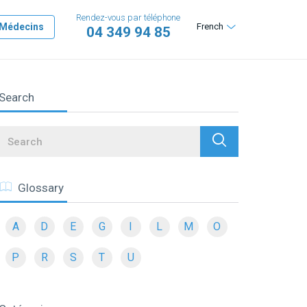
Rendez-vous par téléphone
Médecins
French
04 349 94 85
Search
Search
Glossary
A
D
E
G
I
L
M
O
P
R
S
T
U