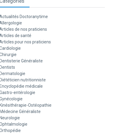
Catégories
Actualités Doctoranytime
Allergologie
Articles de nos praticiens
Articles de santé
Articles pour nos praticiens
Cardiologie
Chirurgie
Dentisterie Généraliste
Dentists
Dermatologie
Diététicien nutritionniste
Encyclopédie médicale
Gastro-entérologie
Gynécologie
Kinésithérapie-Ostéopathie
Médecine Généraliste
Neurologie
Ophtalmologie
Orthopédie