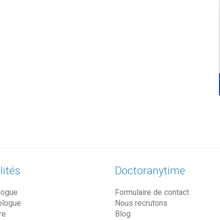
lités
Doctoranytime
logue
Formulaire de contact
ologue
Nous recrutons
re
Blog