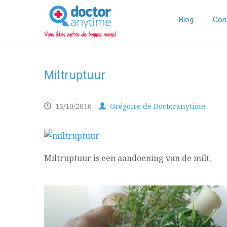
DoctorAnyTime
You
are
Blog
Con
in
good
hands!
Miltruptuur
13/10/2016
Grégoire de Doctoranytime
Miltruptuur is een aandoening van de milt.