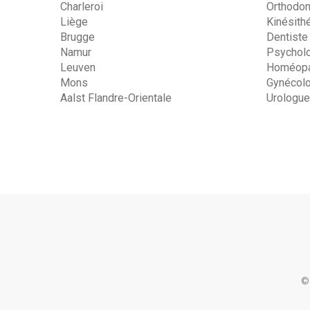
Charleroi
Orthodon
Liège
Kinésith
Brugge
Dentiste
Namur
Psychol
Leuven
Homéopa
Mons
Gynécol
Aalst Flandre-Orientale
Urologue
©