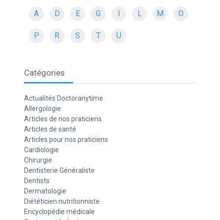
A
D
E
G
I
L
M
O
P
R
S
T
U
Catégories
Actualités Doctoranytime
Allergologie
Articles de nos praticiens
Articles de santé
Articles pour nos praticiens
Cardiologie
Chirurgie
Dentisterie Généraliste
Dentists
Dermatologie
Diététicien nutritionniste
Encyclopédie médicale