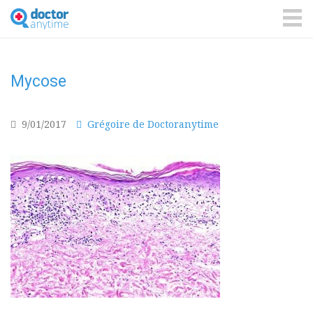
DoctorAnyTime
You
are
ME
in
good
hands!
Mycose
9/01/2017
Grégoire de Doctoranytime