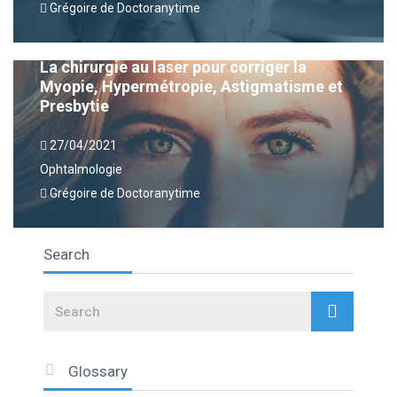
Grégoire de Doctoranytime
La chirurgie au laser pour corriger la
Myopie, Hypermétropie, Astigmatisme et
Presbytie
27/04/2021
Ophtalmologie
Grégoire de Doctoranytime
Search
Search
Glossary