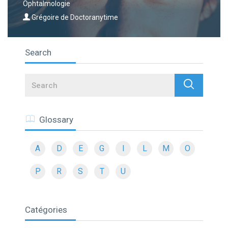
Ophtalmologie
Grégoire de Doctoranytime
Search
Search
Glossary
A
D
E
G
I
L
M
O
P
R
S
T
U
Catégories