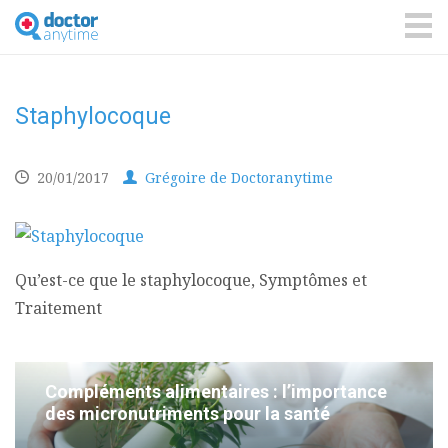
DoctorAnyTime
You
are
ME
in
good
hands!
Staphylocoque
20/01/2017
Grégoire de Doctoranytime
Qu’est-ce que le staphylocoque, Symptômes et
Traitement
Compléments alimentaires : l’importance
des micronutriments pour la santé