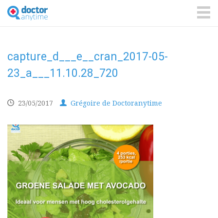
DoctorAnyTime
You
are
ME
in
good
hands!
capture_d___e__cran_2017-05-
23_a___11.10.28_720
23/05/2017
Grégoire de Doctoranytime