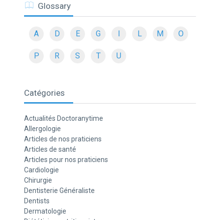
Glossary
A
D
E
G
I
L
M
O
P
R
S
T
U
Catégories
Actualités Doctoranytime
Allergologie
Articles de nos praticiens
Articles de santé
Articles pour nos praticiens
Cardiologie
Chirurgie
Dentisterie Généraliste
Dentists
Dermatologie