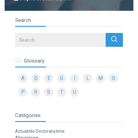
Search
Search
Glossary
A
D
E
G
I
L
M
O
P
R
S
T
U
Catégories
Actualités Doctoranytime
Allergologie