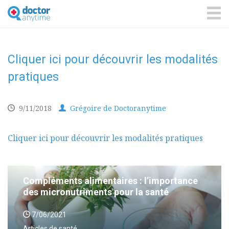
DoctorAnyTime
You
are
ME
in
good
hands!
Cliquer ici pour découvrir les modalités
pratiques
9/11/2018
Grégoire de Doctoranytime
Cliquer ici pour découvrir les modalités pratiques
Compléments alimentaires : l’importance
des micronutriments pour la santé
7/06/2021
Articles de santé