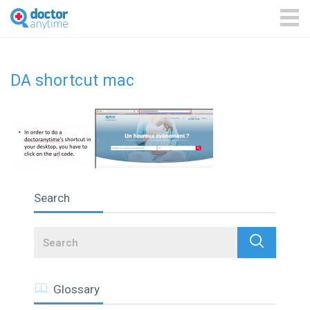
DoctorAnyTime
You
are
ME
in
good
hands!
DA shortcut mac
Search
Search
Glossary