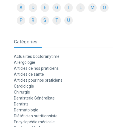
A
D
E
G
I
L
M
O
P
R
S
T
U
Catégories
Actualités Doctoranytime
Allergologie
Articles de nos praticiens
Articles de santé
Articles pour nos praticiens
Cardiologie
Chirurgie
Dentisterie Généraliste
Dentists
Dermatologie
Diététicien nutritionniste
Encyclopédie médicale