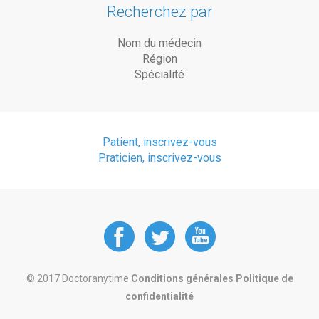
Recherchez par
Nom du médecin
Région
Spécialité
Patient, inscrivez-vous
Praticien, inscrivez-vous
DoctorAnyTime
DoctorAnyT
DoctorAn
at
at
at
© 2017 Doctoranytime
Conditions générales
Politique de
confidentialité
Facebook
Twitter
Youtube