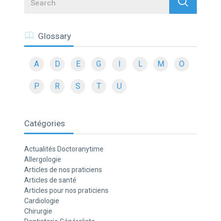
Search
Glossary
A
D
E
G
I
L
M
O
P
R
S
T
U
Catégories
Actualités Doctoranytime
Allergologie
Articles de nos praticiens
Articles de santé
Articles pour nos praticiens
Cardiologie
Chirurgie