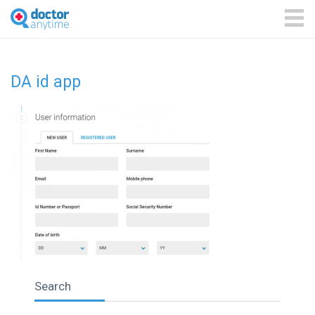
DoctorAnyTime
You
are
ME
in
good
hands!
DA id app
Search