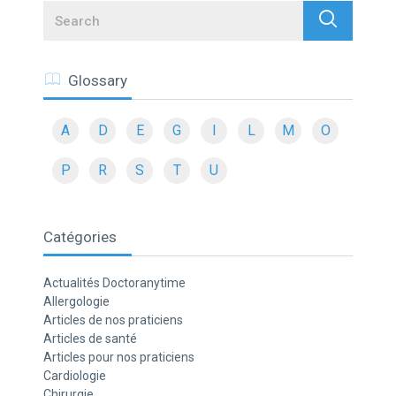
Search
Glossary
A
D
E
G
I
L
M
O
P
R
S
T
U
Catégories
Actualités Doctoranytime
Allergologie
Articles de nos praticiens
Articles de santé
Articles pour nos praticiens
Cardiologie
Chirurgie