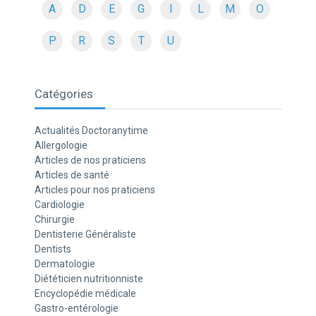
A
D
E
G
I
L
M
O
P
R
S
T
U
Catégories
Actualités Doctoranytime
Allergologie
Articles de nos praticiens
Articles de santé
Articles pour nos praticiens
Cardiologie
Chirurgie
Dentisterie Généraliste
Dentists
Dermatologie
Diététicien nutritionniste
Encyclopédie médicale
Gastro-entérologie