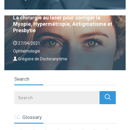
La chirurgie au laser pour corriger la
Myopie, Hypermétropie, Astigmatisme et
Presbytie
27/04/2021
Ophtalmologie
Grégoire de Doctoranytime
Search
Search
Glossary