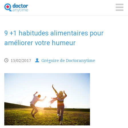
DoctorAnyTime
You
are
ME
in
good
hands!
9 +1 habitudes alimentaires pour
améliorer votre humeur
15/02/2017
Grégoire de Doctoranytime