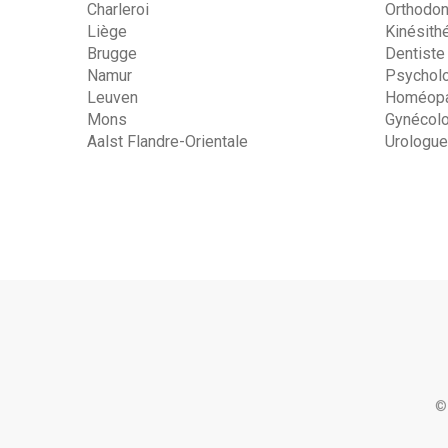
Charleroi
Orthodon
Liège
Kinésith
Brugge
Dentiste
Namur
Psychol
Leuven
Homéopa
Mons
Gynécol
Aalst Flandre-Orientale
Urologue
©