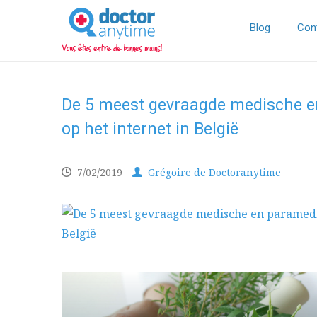
DoctorAnyTime
You
are
Blog
Con
in
good
hands!
De 5 meest gevraagde medische en
op het internet in België
7/02/2019
Grégoire de Doctoranytime