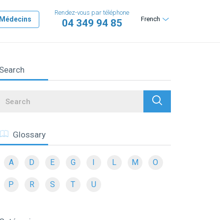
Rendez-vous par téléphone
Médecins
French
04 349 94 85
Search
Search
Glossary
A
D
E
G
I
L
M
O
P
R
S
T
U