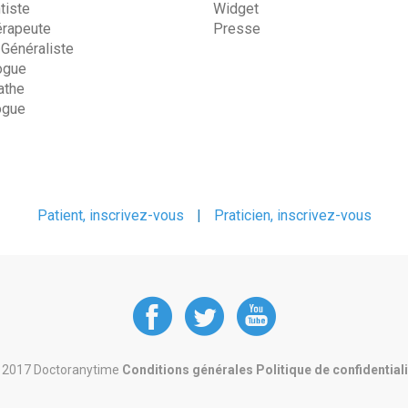
tiste
Widget
érapeute
Presse
 Généraliste
ogue
the
ogue
Patient, inscrivez-vous
|
Praticien, inscrivez-vous
DoctorAnyTime
DoctorAnyT
DoctorAn
at
at
at
 2017 Doctoranytime
Conditions générales
Politique de confidential