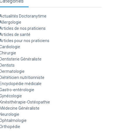
Catégories
Actualités Doctoranytime
Allergologie
Articles de nos praticiens
Articles de santé
Articles pour nos praticiens
Cardiologie
Chirurgie
Dentisterie Généraliste
Dentists
Dermatologie
Diététicien nutritionniste
Encyclopédie médicale
Gastro-entérologie
Gynécologie
Kinésithérapie-Ostéopathie
Médecine Généraliste
Neurologie
Ophtalmologie
Orthopédie