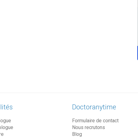
lités
Doctoranytime
logue
Formulaire de contact
ologue
Nous recrutons
re
Blog