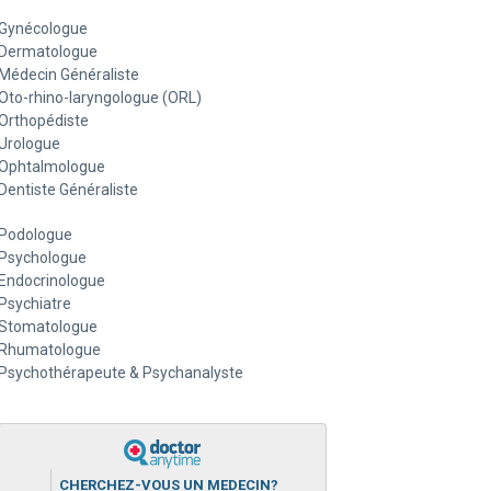
Gynécologue
Dermatologue
Médecin Généraliste
Oto-rhino-laryngologue (ORL)
Orthopédiste
Urologue
Ophtalmologue
Dentiste Généraliste
Podologue
Psychologue
Endocrinologue
Psychiatre
Stomatologue
Rhumatologue
Psychothérapeute & Psychanalyste
CHERCHEZ-VOUS UN MEDECIN?