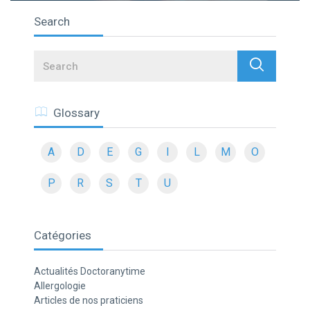
Search
Search
Glossary
A
D
E
G
I
L
M
O
P
R
S
T
U
Catégories
Actualités Doctoranytime
Allergologie
Articles de nos praticiens