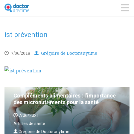
DoctorAnyTime
You
are
ME
in
good
hands!
ist prévention
7/06/2018
Grégoire de Doctoranytime
Compléments alimentaires : l’importance
des micronutriments pour la santé
7/06/2021
Articles de santé
Grégoire de Doctoranytime