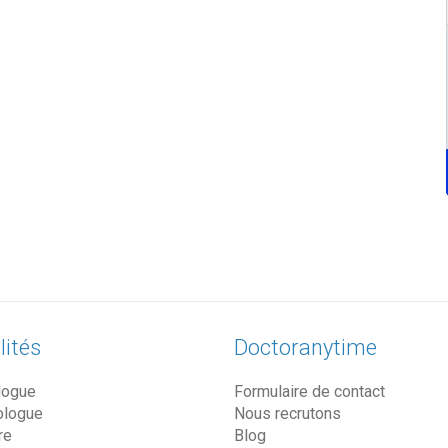
lités
Doctoranytime
logue
Formulaire de contact
ologue
Nous recrutons
re
Blog