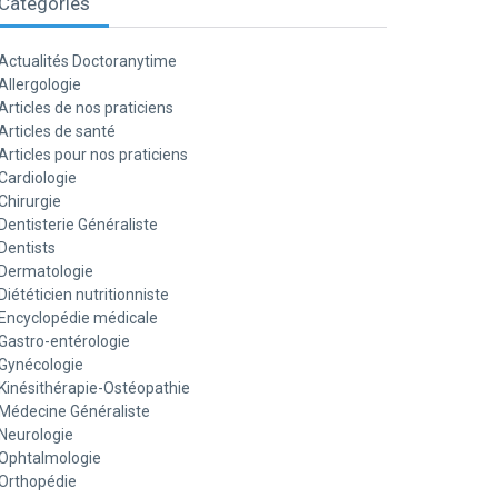
Catégories
Actualités Doctoranytime
Allergologie
Articles de nos praticiens
Articles de santé
Articles pour nos praticiens
Cardiologie
Chirurgie
Dentisterie Généraliste
Dentists
Dermatologie
Diététicien nutritionniste
Encyclopédie médicale
Gastro-entérologie
Gynécologie
Kinésithérapie-Ostéopathie
Médecine Généraliste
Neurologie
Ophtalmologie
Orthopédie