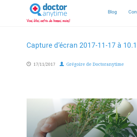
DoctorAnyTime
You
are
Blog
Con
in
good
hands!
Capture d’écran 2017-11-17 à 10.
17/11/2017
Grégoire de Doctoranytime