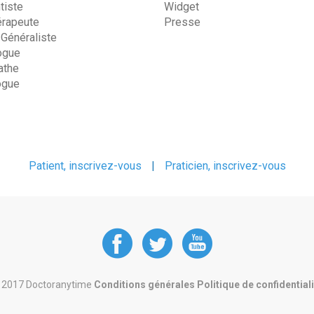
tiste
Widget
érapeute
Presse
 Généraliste
ogue
the
ogue
Patient, inscrivez-vous
|
Praticien, inscrivez-vous
DoctorAnyTime
DoctorAnyT
DoctorAn
at
at
at
 2017 Doctoranytime
Conditions générales
Politique de confidential