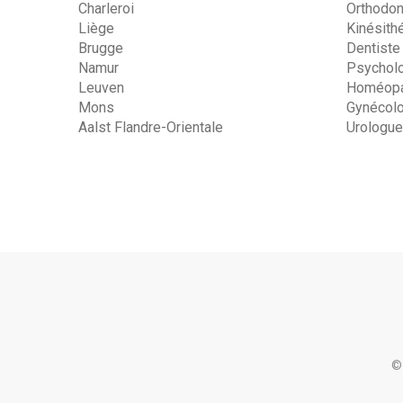
Charleroi
Orthodon
Liège
Kinésith
Brugge
Dentiste
Namur
Psychol
Leuven
Homéopa
Mons
Gynécol
Aalst Flandre-Orientale
Urologue
©