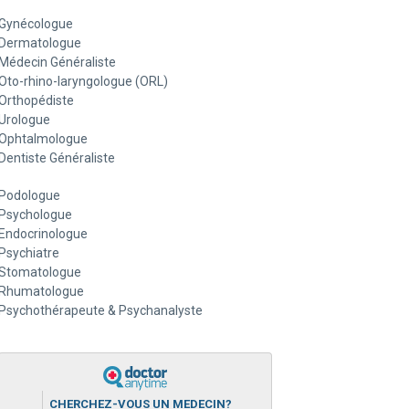
Gynécologue
Dermatologue
Médecin Généraliste
Oto-rhino-laryngologue (ORL)
Orthopédiste
Urologue
Ophtalmologue
Dentiste Généraliste
Podologue
Psychologue
Endocrinologue
Psychiatre
Stomatologue
Rhumatologue
Psychothérapeute & Psychanalyste
CHERCHEZ-VOUS UN MEDECIN?