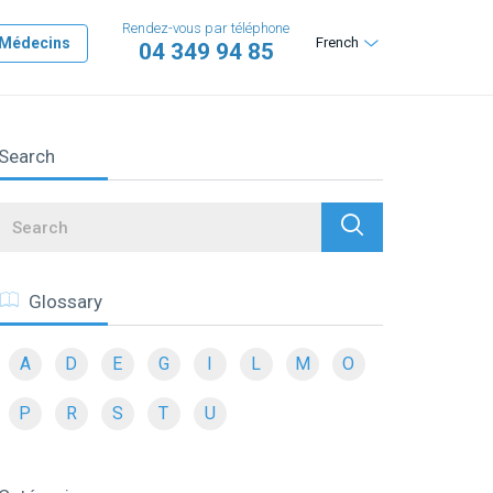
Rendez-vous par téléphone
Médecins
French
04 349 94 85
Search
Search
Glossary
A
D
E
G
I
L
M
O
P
R
S
T
U