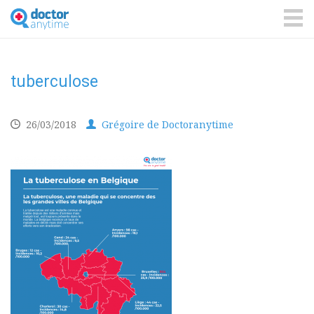
DoctorAnyTime
You
are
ME
in
good
hands!
tuberculose
26/03/2018
Grégoire de Doctoranytime