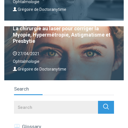
Ophtalmologie
Grégoire de Doctoranytime
La chirurgie au laser pour corriger la
Myopie, Hypermétropie, Astigmatisme et
Presbytie
27/04/2021
Ophtalmologie
Grégoire de Doctoranytime
Search
Search
Glossary