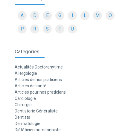
A
D
E
G
I
L
M
O
P
R
S
T
U
Catégories
Actualités Doctoranytime
Allergologie
Articles de nos praticiens
Articles de santé
Articles pour nos praticiens
Cardiologie
Chirurgie
Dentisterie Généraliste
Dentists
Dermatologie
Diététicien nutritionniste