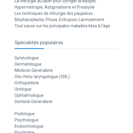
La chirurgie au laser pour corriger la Myopie,
Hypermétropie, Astigmatisme et Presbytie
Les techniques de chirurgie des paupières :
Blepharoplastie, Ptosis, Ectropion, Larmoiement
Tout savoir sur les principales maladies liées à l’âge
Spécialités populaires
Gynécologue
Dermatologue
Médecin Généraliste
Oto-rhino-laryngologue (ORL)
Orthopédiste
Urologue
Ophtalmologue
Dentiste Généraliste
Podologue
Psychologue
Endocrinologue
Psychiatre