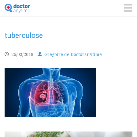
DoctorAnyTime
You
are
ME
in
good
hands!
tuberculose
26/03/2018
Grégoire de Doctoranytime