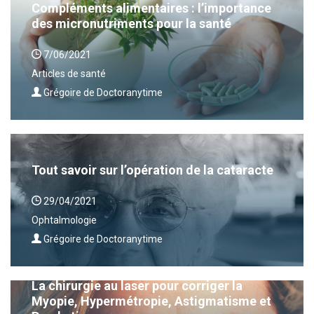
Compléments alimentaires : l’importance
des micronutriments pour la santé
7/06/2021
Articles de santé
Grégoire de Doctoranytime
Tout savoir sur l’opération de la cataracte
29/04/2021
Ophtalmologie
Grégoire de Doctoranytime
La chirurgie au laser pour corriger la
Myopie, Hypermétropie, Astigmatisme et