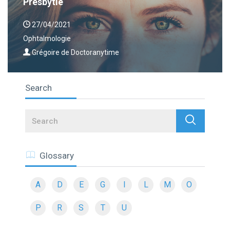
Presbytie
27/04/2021
Ophtalmologie
Grégoire de Doctoranytime
Search
Search
Glossary
A
D
E
G
I
L
M
O
P
R
S
T
U