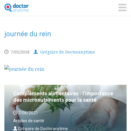
DoctorAnyTime
You
are
ME
in
good
hands!
journée du rein
7/03/2018
Grégoire de Doctoranytime
Compléments alimentaires : l’importance
des micronutriments pour la santé
7/06/2021
Articles de santé
Grégoire de Doctoranytime