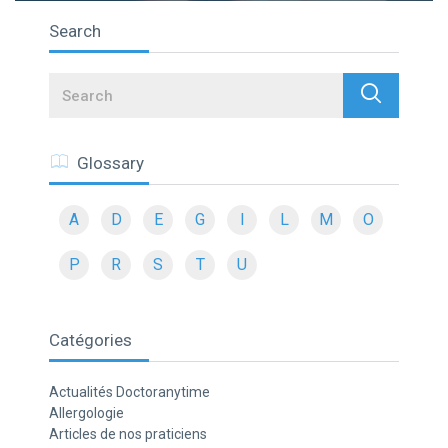
Search
Search
Glossary
A
D
E
G
I
L
M
O
P
R
S
T
U
Catégories
Actualités Doctoranytime
Allergologie
Articles de nos praticiens