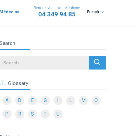
Rendez-vous par téléphone
Médecins
French
04 349 94 85
Search
Search
Glossary
A
D
E
G
I
L
M
O
P
R
S
T
U