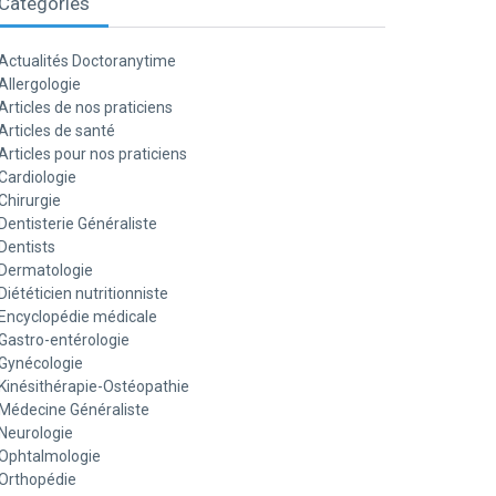
Catégories
Actualités Doctoranytime
Allergologie
Articles de nos praticiens
Articles de santé
Articles pour nos praticiens
Cardiologie
Chirurgie
Dentisterie Généraliste
Dentists
Dermatologie
Diététicien nutritionniste
Encyclopédie médicale
Gastro-entérologie
Gynécologie
Kinésithérapie-Ostéopathie
Médecine Généraliste
Neurologie
Ophtalmologie
Orthopédie