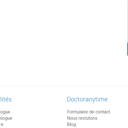
lités
Doctoranytime
logue
Formulaire de contact
ologue
Nous recrutons
re
Blog