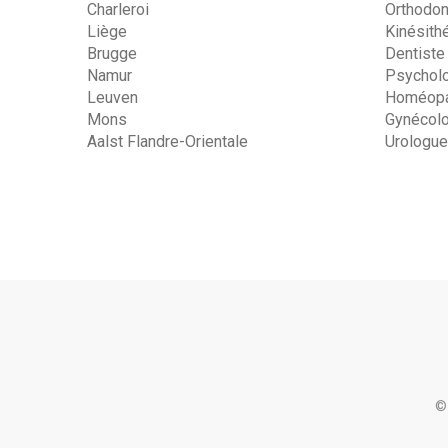
Charleroi
Orthodon
Liège
Kinésith
Brugge
Dentiste
Namur
Psychol
Leuven
Homéopa
Mons
Gynécol
Aalst Flandre-Orientale
Urologue
©