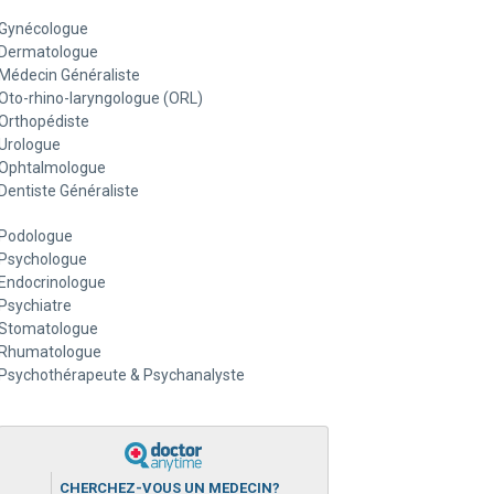
Gynécologue
Dermatologue
Médecin Généraliste
Oto-rhino-laryngologue (ORL)
Orthopédiste
Urologue
Ophtalmologue
Dentiste Généraliste
Podologue
Psychologue
Endocrinologue
Psychiatre
Stomatologue
Rhumatologue
Psychothérapeute & Psychanalyste
CHERCHEZ-VOUS UN MEDECIN?