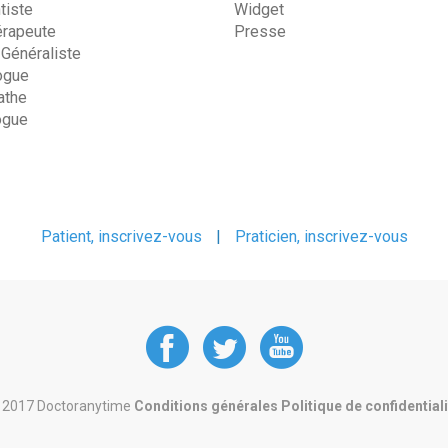
tiste
Widget
érapeute
Presse
 Généraliste
ogue
the
ogue
Patient, inscrivez-vous
|
Praticien, inscrivez-vous
DoctorAnyTime
DoctorAnyT
DoctorAn
at
at
at
 2017 Doctoranytime
Conditions générales
Politique de confidential