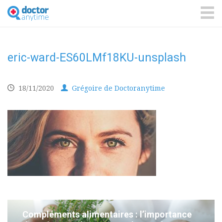
DoctorAnyTime
You
are
ME
in
good
hands!
eric-ward-ES60LMf18KU-unsplash
18/11/2020
Grégoire de Doctoranytime
Compléments alimentaires : l’importance