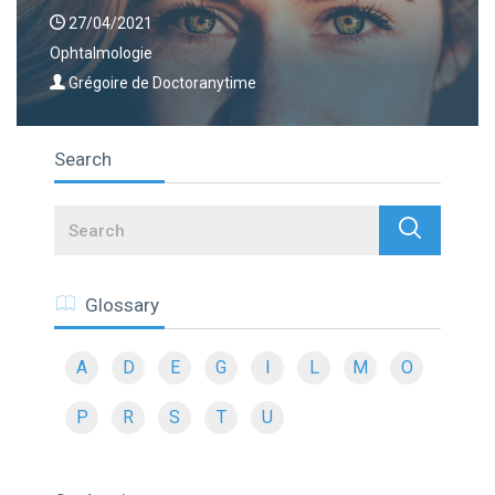
27/04/2021
Ophtalmologie
Grégoire de Doctoranytime
Search
Search
Glossary
A
D
E
G
I
L
M
O
P
R
S
T
U