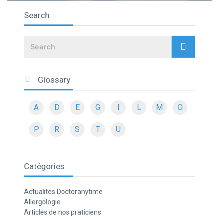
Search
Search
Glossary
A
D
E
G
I
L
M
O
P
R
S
T
U
Catégories
Actualités Doctoranytime
Allergologie
Articles de nos praticiens