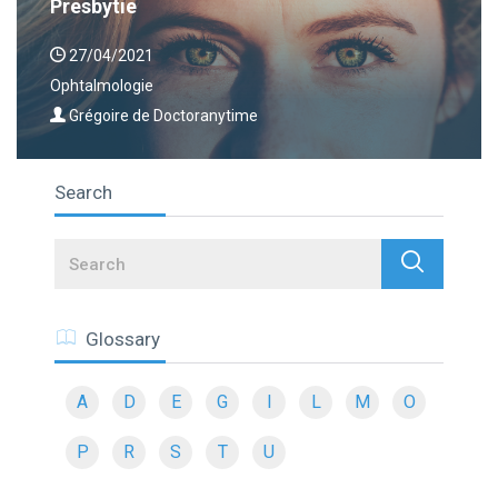
Presbytie
27/04/2021
Ophtalmologie
Grégoire de Doctoranytime
Search
Search
Glossary
A
D
E
G
I
L
M
O
P
R
S
T
U