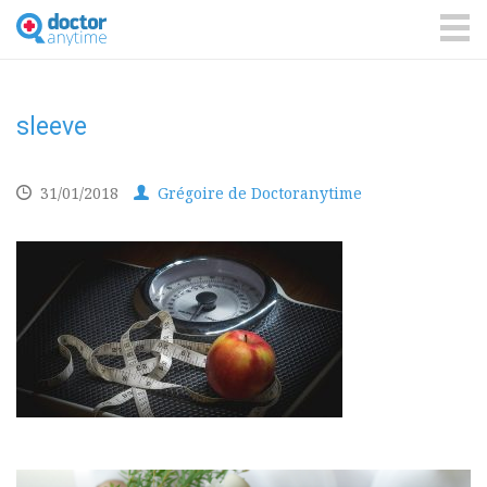
DoctorAnyTime
You
are
ME
in
good
hands!
sleeve
31/01/2018
Grégoire de Doctoranytime