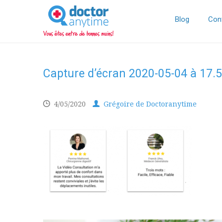
DoctorAnyTime
You
are
Blog
Con
in
good
hands!
Capture d’écran 2020-05-04 à 17.
4/05/2020
Grégoire de Doctoranytime