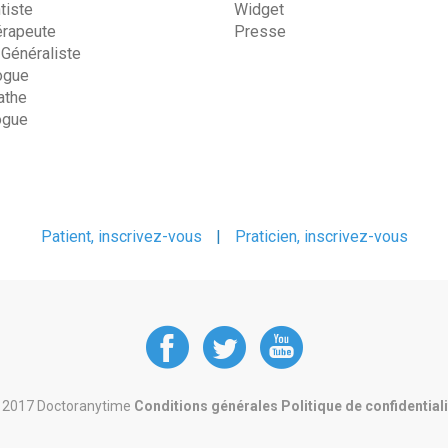
tiste
Widget
érapeute
Presse
 Généraliste
ogue
the
ogue
Patient, inscrivez-vous
|
Praticien, inscrivez-vous
DoctorAnyTime
DoctorAnyT
DoctorAn
at
at
at
 2017 Doctoranytime
Conditions générales
Politique de confidential