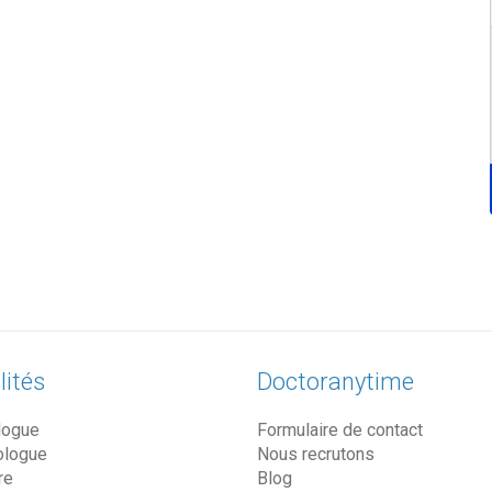
lités
Doctoranytime
logue
Formulaire de contact
ologue
Nous recrutons
re
Blog