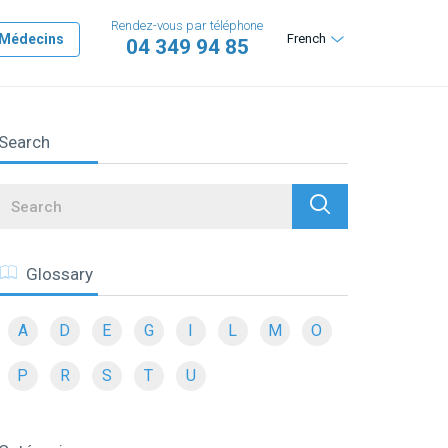
Rendez-vous par téléphone
Médecins
French
04 349 94 85
Search
Search
Glossary
A
D
E
G
I
L
M
O
P
R
S
T
U