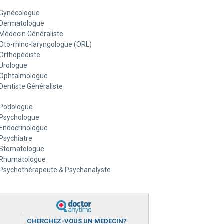
Gynécologue
Dermatologue
Médecin Généraliste
Oto-rhino-laryngologue (ORL)
Orthopédiste
Urologue
Ophtalmologue
Dentiste Généraliste
Podologue
Psychologue
Endocrinologue
Psychiatre
Stomatologue
Rhumatologue
Psychothérapeute & Psychanalyste
CHERCHEZ-VOUS UN MEDECIN?