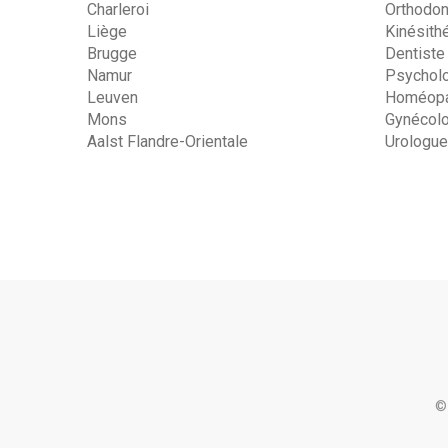
Charleroi
Orthodon
Liège
Kinésith
Brugge
Dentiste
Namur
Psychol
Leuven
Homéopa
Mons
Gynécol
Aalst Flandre-Orientale
Urologue
©