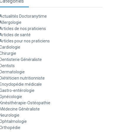
Catégories
Actualités Doctoranytime
Allergologie
Articles de nos praticiens
Articles de santé
Articles pour nos praticiens
Cardiologie
Chirurgie
Dentisterie Généraliste
Dentists
Dermatologie
Diététicien nutritionniste
Encyclopédie médicale
Gastro-entérologie
Gynécologie
Kinésithérapie-Ostéopathie
Médecine Généraliste
Neurologie
Ophtalmologie
Orthopédie