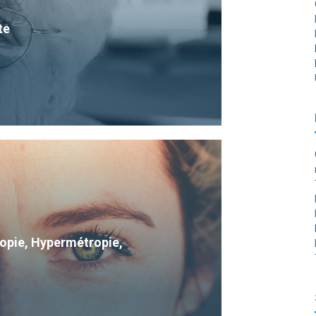
te
Myopie, Hypermétropie,