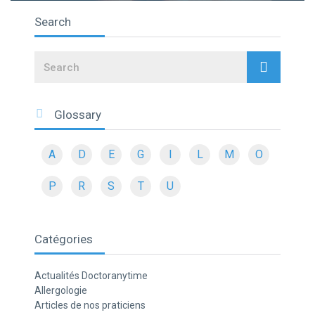
Search
Search
Glossary
A
D
E
G
I
L
M
O
P
R
S
T
U
Catégories
Actualités Doctoranytime
Allergologie
Articles de nos praticiens