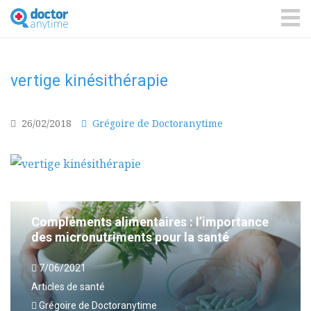
DoctorAnyTime
You
are
ME
in
good
hands!
vertige kinésithérapie
26/02/2018
Grégoire de Doctoranytime
Compléments alimentaires : l’importance
des micronutriments pour la santé
7/06/2021
Articles de santé
Grégoire de Doctoranytime