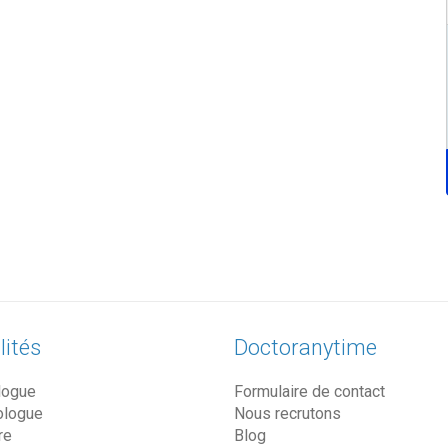
lités
Doctoranytime
logue
Formulaire de contact
ologue
Nous recrutons
re
Blog