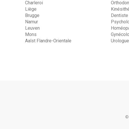
Charleroi
Orthodon
Liège
Kinésith
Brugge
Dentiste
Namur
Psychol
Leuven
Homéopa
Mons
Gynécol
Aalst Flandre-Orientale
Urologue
©