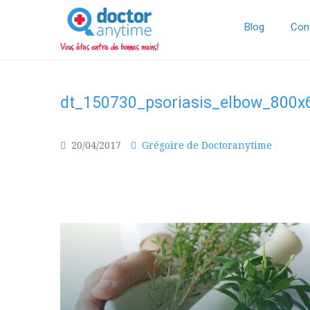
DoctorAnyTime
You
are
Blog
Con
in
good
hands!
dt_150730_psoriasis_elbow_800x
20/04/2017
Grégoire de Doctoranytime