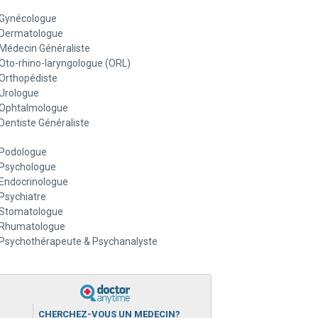
Gynécologue
Dermatologue
Médecin Généraliste
Oto-rhino-laryngologue (ORL)
Orthopédiste
Urologue
Ophtalmologue
Dentiste Généraliste
Podologue
Psychologue
Endocrinologue
Psychiatre
Stomatologue
Rhumatologue
Psychothérapeute & Psychanalyste
CHERCHEZ-VOUS UN MEDECIN?