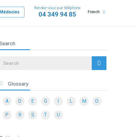
Rendez-vous par téléphone
Médecins
French
04 349 94 85
Search
Search
Glossary
A
D
E
G
I
L
M
O
P
R
S
T
U