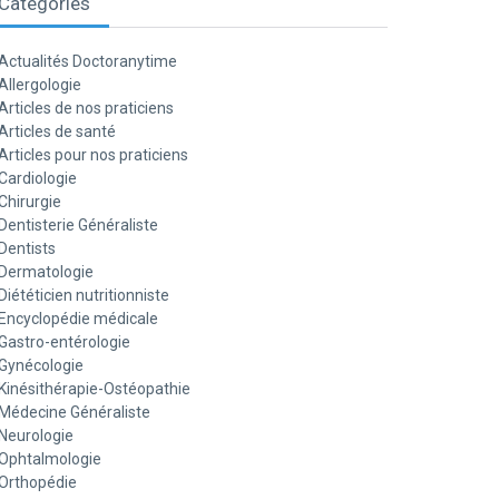
Catégories
Actualités Doctoranytime
Allergologie
Articles de nos praticiens
Articles de santé
Articles pour nos praticiens
Cardiologie
Chirurgie
Dentisterie Généraliste
Dentists
Dermatologie
Diététicien nutritionniste
Encyclopédie médicale
Gastro-entérologie
Gynécologie
Kinésithérapie-Ostéopathie
Médecine Généraliste
Neurologie
Ophtalmologie
Orthopédie