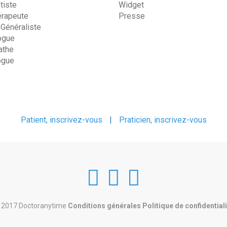
tiste
Widget
érapeute
Presse
 Généraliste
ogue
the
ogue
Patient, inscrivez-vous
|
Praticien, inscrivez-vous
DoctorAnyTim
DoctorAnyT
DoctorAn
at
at
at
 2017 Doctoranytime
Conditions générales
Politique de confidential