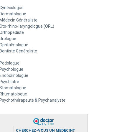
Gynécologue
Dermatologue
Médecin Généraliste
Oto-rhino-laryngologue (ORL)
Orthopédiste
Urologue
Ophtalmologue
Dentiste Généraliste
Podologue
Psychologue
Endocrinologue
Psychiatre
Stomatologue
Rhumatologue
Psychothérapeute & Psychanalyste
CHERCHEZ-VOUS UN MEDECIN?