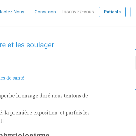
Inscrivez-vous
tactez Nous
Connexion
Patients
re et les soulager
les de santé
superbe bronzage doré nous tentons de
é, la première exposition, et parfois les
l !
 physiologique