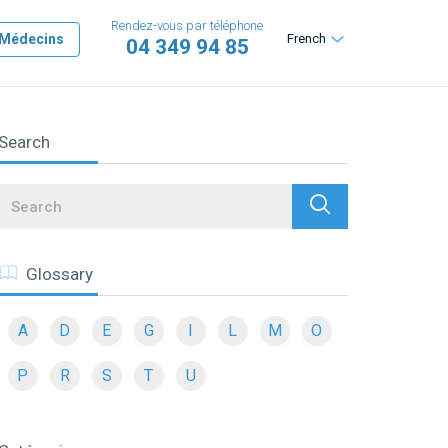
Rendez-vous par téléphone
Médecins
French
04 349 94 85
Search
Search
Glossary
A
D
E
G
I
L
M
O
P
R
S
T
U