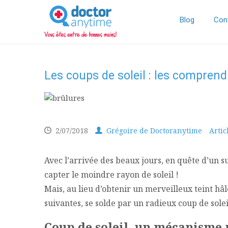
DoctorAnyTime
You
are
Blog
Con
in
good
hands!
Les coups de soleil : les comprend
2/07/2018
Grégoire de Doctoranytime
Artic
Avec l’arrivée des beaux jours, en quête d’un 
capter le moindre rayon de soleil !
Mais, au lieu d’obtenir un merveilleux teint hâl
suivantes, se solde par un radieux coup de solei
Coup de soleil, un mécanisme