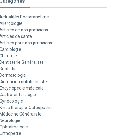
Catégories
Actualités Doctoranytime
Allergologie
Articles de nos praticiens
Articles de santé
Articles pour nos praticiens
Cardiologie
Chirurgie
Dentisterie Généraliste
Dentists
Dermatologie
Diététicien nutritionniste
Encyclopédie médicale
Gastro-entérologie
Gynécologie
Kinésithérapie-Ostéopathie
Médecine Généraliste
Neurologie
Ophtalmologie
Orthopédie