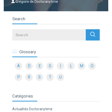
Grégoire de Doctoranytime
Search
Search
Glossary
A
D
E
G
I
L
M
O
P
R
S
T
U
Catégories
Actualités Doctoranytime