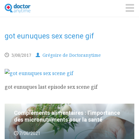
DoctorAnyTime
You
are
ME
in
good
hands!
got eunuques sex scene gif
3/08/2017
Grégoire de Doctoranytime
got eunuques last episode sex scene gif
Compléments alimentaires : l’importance
des micronutriments pour la santé
7/06/2021