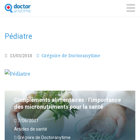
DoctorAnyTime
You
are
ME
in
good
hands!
Pédiatre
13/03/2018
Grégoire de Doctoranytime
Compléments alimentaires : l’importance
des micronutriments pour la santé
7/06/2021
Articles de santé
Grégoire de Doctoranytime