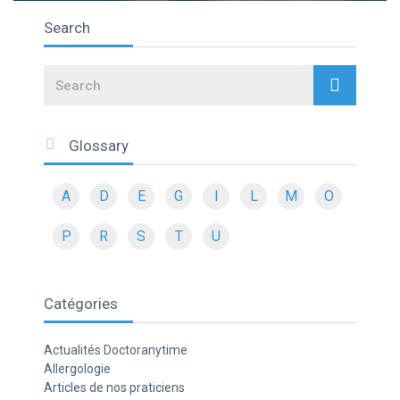
Search
Search
Glossary
A
D
E
G
I
L
M
O
P
R
S
T
U
Catégories
Actualités Doctoranytime
Allergologie
Articles de nos praticiens